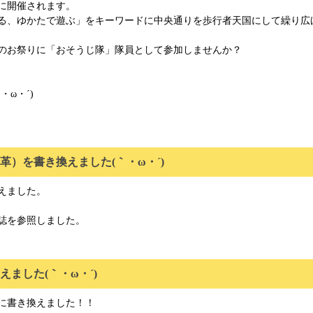
）に開催されます。
る、ゆかたで遊ぶ」をキーワードに中央通りを歩行者天国にして繰り広
のお祭りに「おそうじ隊」隊員として参加しませんか？
ω・´)ゞ
革）を書き換えました(｀・ω・´)ゞ
えました。
誌を参照しました。
ました(｀・ω・´)ゞ
に書き換えました！！