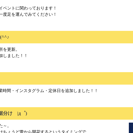
イベントに関わっております！
一度足を運んでみてください！
^^♪
所を更新。
加しました！！
業時間・インスタグラム・定休日を追加しました！！
分け |д゜)
た～。
けちょうど蕾から開花するというタイミングで