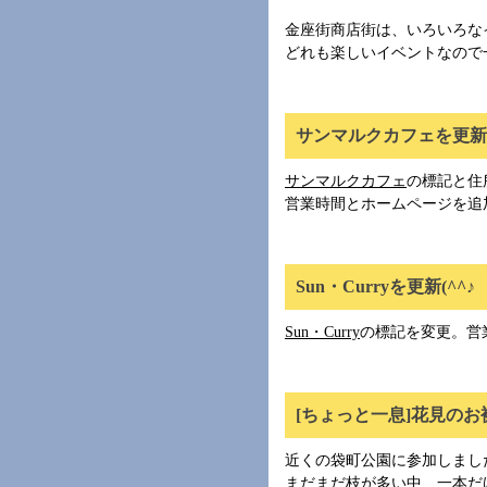
金座街商店街は、いろいろな
どれも楽しいイベントなので
サンマルクカフェを更新(
サンマルクカフェ
の標記と住
営業時間とホームページを追
Sun・Curryを更新(^^♪
Sun・Curry
の標記を変更。営
[ちょっと一息]花見のお裾
近くの袋町公園に参加しまし
まだまだ枝が多い中、一本だ