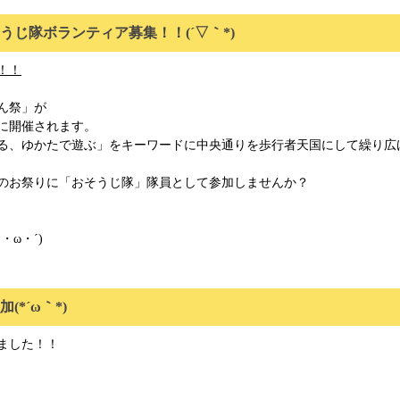
じ隊ボランティア募集！！(´▽｀*)
！！
ん祭」が
）に開催されます。
る、ゆかたで遊ぶ」をキーワードに中央通りを歩行者天国にして繰り広
のお祭りに「おそうじ隊」隊員として参加しませんか？
ω・´)ゞ
*´ω｀*)
ました！！