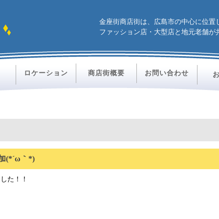
金座街商店街は、広島市の中心に位置
ファッション店・大型店と地元老舗が
ロケーション
商店街概要
お問い合わせ
索
(*´ω｀*)
ました！！