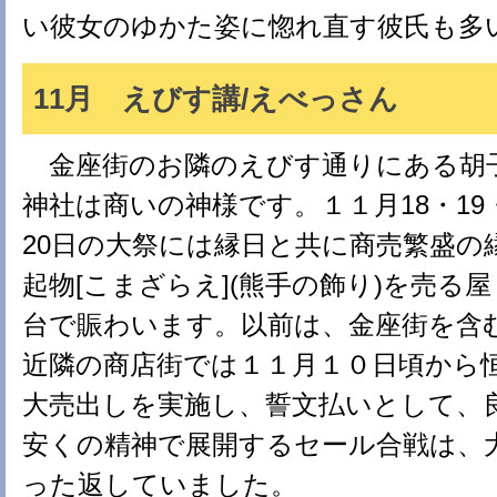
い彼女のゆかた姿に惚れ直す彼氏も多
11月 えびす講/えべっさん
金座街のお隣のえびす通りにある胡
神社は商いの神様です。１１月18・19
20日の大祭には縁日と共に商売繁盛の
起物[こまざらえ](熊手の飾り)を売る屋
台で賑わいます。以前は、金座街を含
近隣の商店街では１１月１０日頃から
大売出しを実施し、誓文払いとして、
安くの精神で展開するセール合戦は、
った返していました。