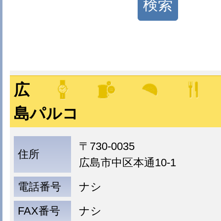
広
島パルコ
〒730-0035
住所
広島市中区本通10-1
電話番号
ナシ
FAX番号
ナシ