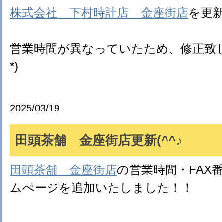
株式会社 下村時計店 金座街店
を更
営業時間が異なっていたため、修正致し
*)
2025/03/19
田頭茶舗 金座街店更新(^^♪
田頭茶舗 金座街店
の営業時間・FAX
ムぺージを追加いたしました！！