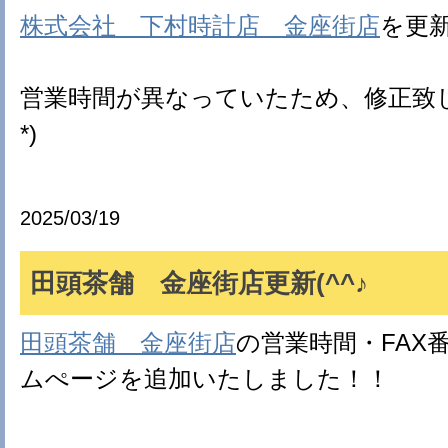
株式会社 下村時計店 金座街店
を更
営業時間が異なっていたため、修正致し
*)
2025/03/19
田頭茶舗 金座街店更新(^^♪
田頭茶舗 金座街店
の営業時間・FAX
ムぺージを追加いたしました！！