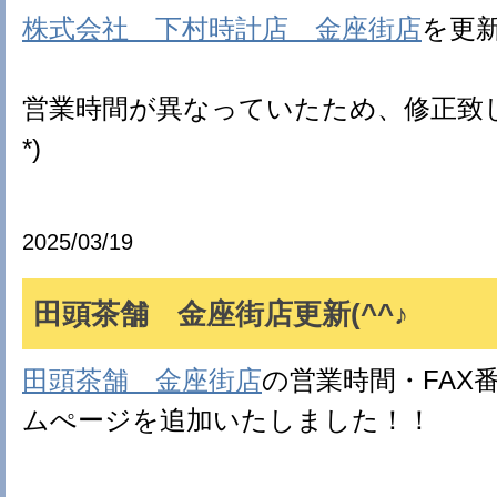
株式会社 下村時計店 金座街店
を更
営業時間が異なっていたため、修正致し
*)
2025/03/19
田頭茶舗 金座街店更新(^^♪
田頭茶舗 金座街店
の営業時間・FAX
ムぺージを追加いたしました！！