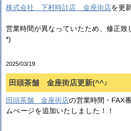
株式会社 下村時計店 金座街店
を更
営業時間が異なっていたため、修正致し
*)
2025/03/19
田頭茶舗 金座街店更新(^^♪
田頭茶舗 金座街店
の営業時間・FAX
ムぺージを追加いたしました！！